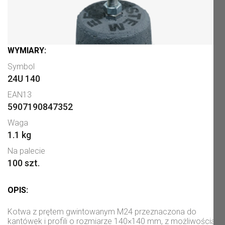
WYMIARY:
Symbol
24U 140
EAN13
5907190847352
Waga
1.1 kg
Na palecie
100 szt.
OPIS:
Kotwa z prętem gwintowanym M24 przeznaczona do
kantówek i profili o rozmiarze 140×140 mm, z możliwością