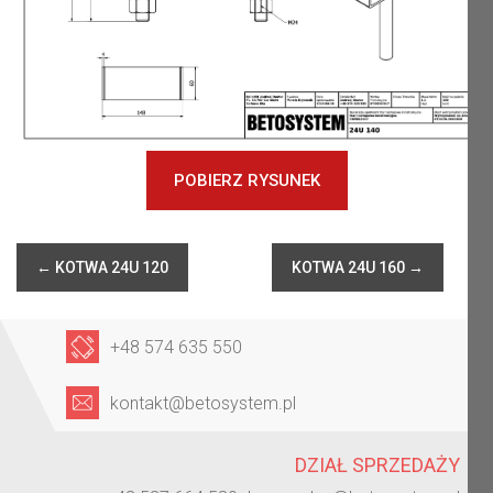
POBIERZ RYSUNEK
←
KOTWA 24U 120
KOTWA 24U 160
→
+48 574 635 550
kontakt@betosystem.pl
DZIAŁ SPRZEDAŻY