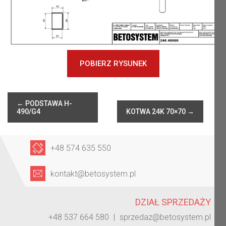
POBIERZ RYSUNEK
←
PODSTAWA H-
490/G4
KOTWA 24K 70×70
→
+48 574 635 550
kontakt@betosystem.pl
DZIAŁ SPRZEDAŻY
+48 537 664 580
|
sprzedaz@betosystem.pl